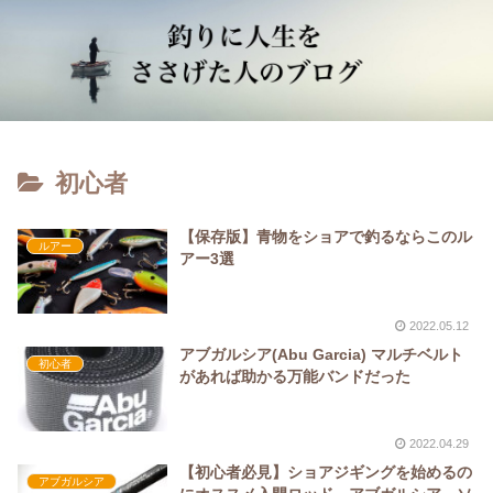
初心者
【保存版】青物をショアで釣るならこのル
ルアー
アー3選
2022.05.12
アブガルシア(Abu Garcia) マルチベルト
初心者
があれば助かる万能バンドだった
2022.04.29
【初心者必見】ショアジギングを始めるの
アブガルシア